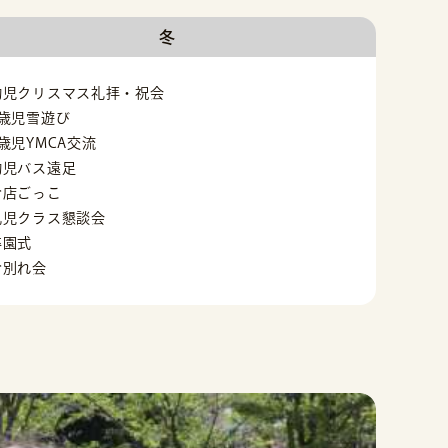
冬
幼児クリスマス礼拝・祝会
5歳児雪遊び
5歳児YMCA交流
幼児バス遠足
お店ごっこ
乳児クラス懇談会
卒園式
お別れ会