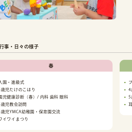
行事・日々の様子
春
入園・進級式
5歳児たけのこほり
園児健康診断（春）/ 内科 歯科 眼科
5歳児教会訪問
5歳児YMCA幼稚園・保育園交流
ワイワイまつり