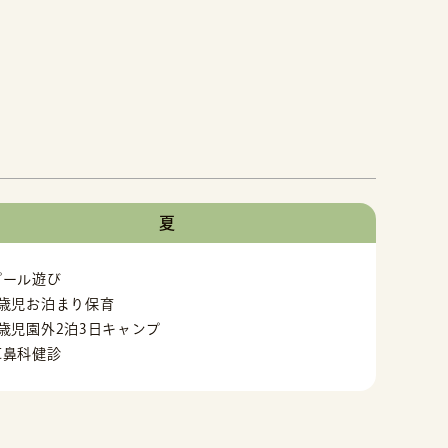
夏
プール遊び
4歳児お泊まり保育
5歳児園外2泊3日キャンプ
耳鼻科健診